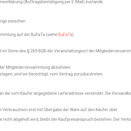
eerklärung (Auftragsbestätigung per E-Mail) zustande.
angs zwischen
sammlung auf der BuFaTa (siehe
BuFaTa
)
ort im Sinne des § 269 BGB der Veranstaltungsort der Mitgliederversamm
der Mitgliederversammlung abzuholen.
tagen, sind wir berechtigt, vom Vertrag zurückzutreten.
e an die vom Käufer angegebene Lieferadresse versendet. Die Versand
ei Verbrauchern erst mit Übergabe der Ware auf den Käufer über.
e nicht abgeholt wird, bleibt der Kaufpreisanspruch bestehen. Der Ver