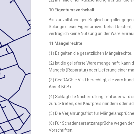
(2) Im Falle einer Rücksendung wenden Sie sic
10 Eigentumsvorbehalt
Bis zur vollständigen Begleichung aller geg
Solange dieser Eigentumsvorbehalt besteht, 
vertraglich keine Nutzung an der Ware einrä
11 Mängelrechte
(1) Es gelten die gesetzlichen Mängelrechte.
(2) Ist die gelieferte Ware mangelhaft, kann
Mangels (Reparatur) oder Lieferung einer ma
(3) GeoDACH e.V. ist berechtigt, die vom Kun
Abs. 4 BGB).
(4) Schlägt die Nacherfüllung fehl oder wir
zurücktreten, den Kaufpreis mindern oder S
(5) Die Verjährungsfrist für Mängelansprüche
(6) Für Schadensersatzansprüche wegen der V
Vorschriften.