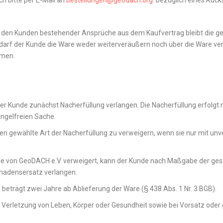
h bitte per E-Mail an
bestellungen@geodach.org
bezüglich eines Rücks
en den Kunden bestehender Ansprüche aus dem Kaufvertrag bleibt die g
darf der Kunde die Ware weder weiterveräußern noch über die Ware ver
umen.
 der Kunde zunächst Nacherfüllung verlangen. Die Nacherfüllung erfolg
ngelfreien Sache.
den gewählte Art der Nacherfüllung zu verweigern, wenn sie nur mit un
d sie von GeoDACH e.V. verweigert, kann der Kunde nach Maßgabe der ge
chadensersatz verlangen.
 beträgt zwei Jahre ab Ablieferung der Ware (§ 438 Abs. 1 Nr. 3 BGB).
erletzung von Leben, Körper oder Gesundheit sowie bei Vorsatz oder gr