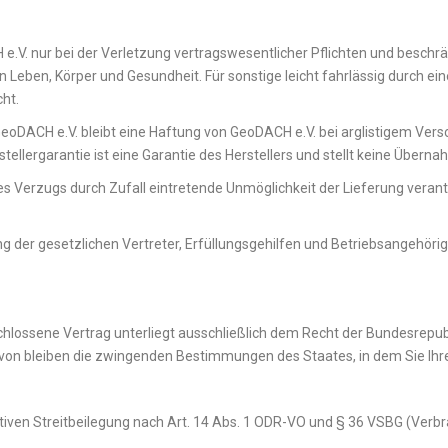
CH e.V. nur bei der Verletzung vertragswesentlicher Pflichten und besc
on Leben, Körper und Gesundheit. Für sonstige leicht fahrlässig durch
ht.
eoDACH e.V. bleibt eine Haftung von GeoDACH e.V. bei arglistigem Ver
ellergarantie ist eine Garantie des Herstellers und stellt keine Übern
res Verzugs durch Zufall eintretende Unmöglichkeit der Lieferung verant
ng der gesetzlichen Vertreter, Erfüllungsgehilfen und Betriebsangehöri
hlossene Vertrag unterliegt ausschließlich dem Recht der Bundesrepub
von bleiben die zwingenden Bestimmungen des Staates, in dem Sie Ihr
ativen Streitbeilegung nach Art. 14 Abs. 1 ODR-VO und § 36 VSBG (Verb