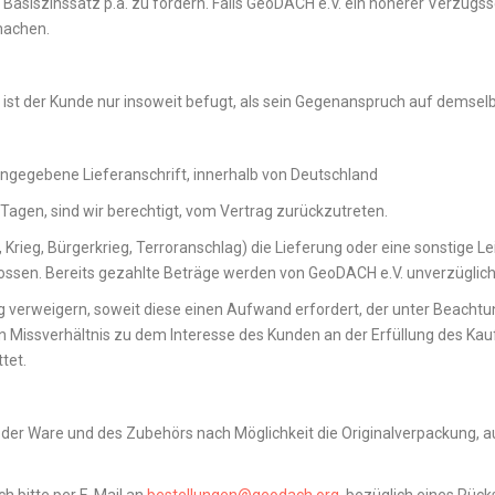
asiszinssatz p.a. zu fordern. Falls GeoDACH e.V. ein höherer Verzugss
machen.
st der Kunde nur insoweit befugt, als sein Gegenanspruch auf demselb
angegebene Lieferanschrift, innerhalb von Deutschland
4 Tagen, sind wir berechtigt, vom Vertrag zurückzutreten.
Krieg, Bürgerkrieg, Terroranschlag) die Lieferung oder eine sonstige Le
ossen. Bereits gezahlte Beträge werden von GeoDACH e.V. unverzüglich 
 verweigern, soweit diese einen Aufwand erfordert, der unter Beachtun
 Missverhältnis zu dem Interesse des Kunden an der Erfüllung des Kauf
tet.
 der Ware und des Zubehörs nach Möglichkeit die Originalverpackung, 