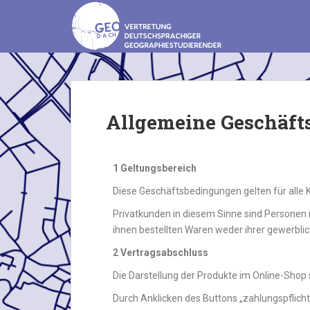
S
k
i
p
t
o
m
Allgemeine Geschäf
a
i
n
c
1 Geltungsbereich
o
Diese Geschäftsbedingungen gelten für alle 
n
t
Privatkunden in diesem Sinne sind Personen 
e
ihnen bestellten Waren weder ihrer gewerbli
n
2
Vertragsabschluss
t
Die Darstellung der Produkte im Online-Shop 
Durch Anklicken des Buttons „zahlungspflicht