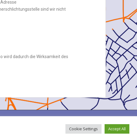
r Adresse
rschlichtungsstelle sind wir nicht
so wird dadurch die Wirksamkeit des
26 GeoDACH e.V. Theme von
Colorlib
Powered by
WordPress
Cookie Settings
Accept All