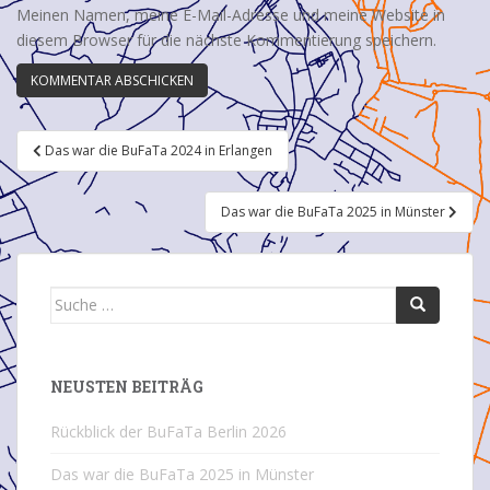
Meinen Namen, meine E-Mail-Adresse und meine Website in
diesem Browser für die nächste Kommentierung speichern.
Beitragsnavigation
Das war die BuFaTa 2024 in Erlangen
Das war die BuFaTa 2025 in Münster
Suche
nach:
NEUSTEN BEITRÄG
Rückblick der BuFaTa Berlin 2026
Das war die BuFaTa 2025 in Münster